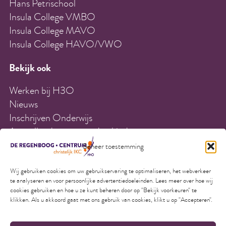
Hans Petrischool
Insula College VMBO
Insula College MAVO
Insula College HAVO/VWO
Bekijk ook
Werken bij H3O
Nieuws
Inschrijven Onderwijs
Aanvullende voorwaarden kinderopvang
Algemene voorwaarden kinderopvang
Beheer toestemming
Contact
Schoolgids
Wij gebruiken cookies om uw gebruikservaring te optimaliseren, het webverkeer
te analyseren en voor persoonlijke advertentiedoeleinden. Lees meer over hoe wij
Privacy
cookies gebruiken en hoe u ze kunt beheren door op "Bekijk voorkeuren" te
klikken. Als u akkoord gaat met ons gebruik van cookies, klikt u op "Accepteren".