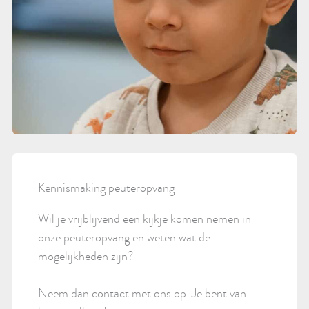
Kennismaking peuteropvang
Wil je vrijblijvend een kijkje komen nemen in
onze peuteropvang en weten wat de
mogelijkheden zijn?
Neem dan contact met ons op. Je bent van